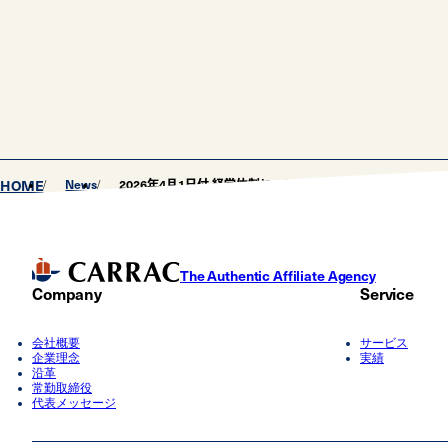
HOME
News
2026年4月1日付 経営体制について
The Authentic Affiliate Agency
Company
Service
会社概要
サービス
企業理念
実績
沿革
常勤取締役
代表メッセージ