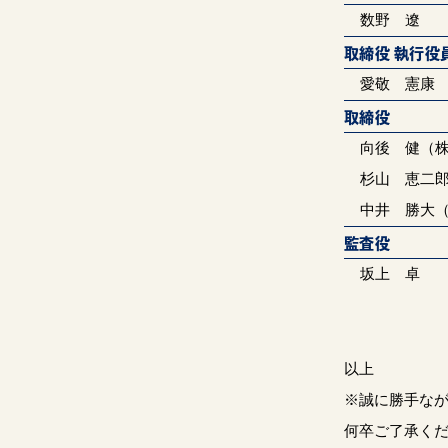
数野 
取締役 執行役
愛敬 憲康
取締役
向後 健（
杉山 恵二
中井 勝大
監査役
坂上 卓 
以上
※誠に勝手な
何卒ご了承く