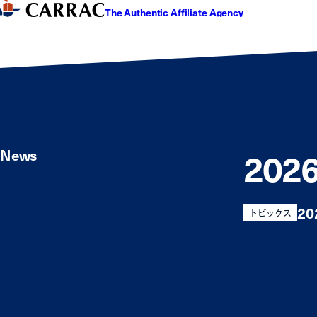
The Authentic Affiliate Agency
20
News
20
トピックス