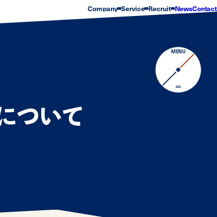
Company
Service
Recruit
News
Contact
会社概要
サービス
Progress Story
企業理念
実績
数字で見るCARRAC
沿革
部署紹介
常勤取締役
オフィス環境
代表メッセージ
福利厚生・サポート制
MENU
新卒採用
キャリア採用
制について