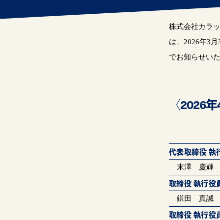
株式会社カラッ
は、2026
年
3
月
でお知らせい
〈2026
代表取締役 執
末澤 慶輝
取締役 執行役
鎌田 真誠
取締役 執行役