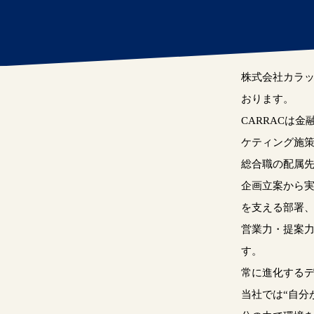
株式会社カラッ
おります。
CARRACは
ケティング施
総合職の配属
企画立案から
を支える部署
営業力・提案
す。
常に進化する
当社では“自分