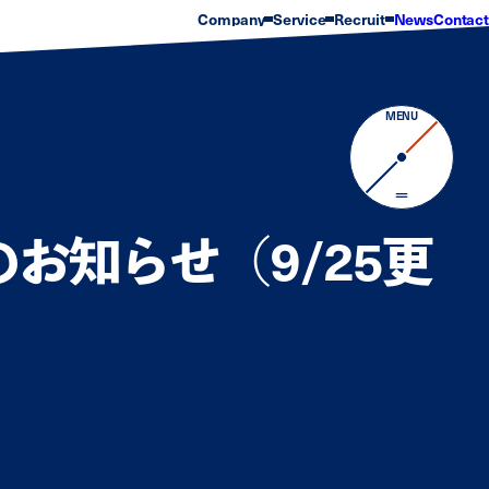
Company
Service
Recruit
News
Contact
会社概要
サービス
Progress Story
企業理念
実績
数字で見るCARRAC
沿革
部署紹介
常勤取締役
オフィス環境
代表メッセージ
福利厚生・サポート制
MENU
新卒採用
キャリア採用
のお知らせ（9/25更