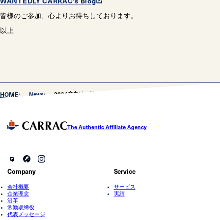
WANTEDLY CARRAC’s Blog
皆様のご参加、心よりお待ちしております。
以上
HOME
News
2024卒向け 新卒採用開始のお知らせ（12/21更新）
The Authentic Affiliate Agency
Company
Service
会社概要
サービス
企業理念
実績
沿革
常勤取締役
代表メッセージ