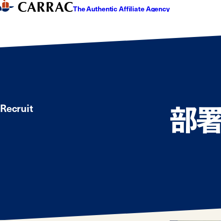
The Authentic Affiliate Agency
部
Recruit