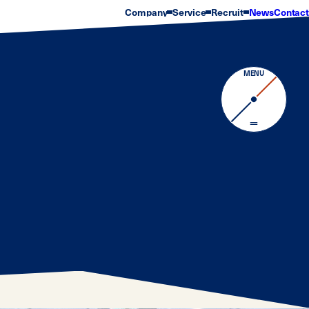
Company
Service
Recruit
News
Contact
会社概要
サービス
Progress Story
企業理念
実績
数字で見るCARRAC
沿革
部署紹介
常勤取締役
オフィス環境
代表メッセージ
福利厚生・サポート制
MENU
新卒採用
キャリア採用